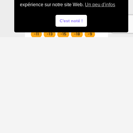
expérience sur notre site Web.
Un peu d'infos
C'est noté !
-11
-13
-15
-18
-9
Actualités
SENIORS G1
SENIORS G2
SENIORS G3
18/12/2022
Le point à la mi-saison…
Video à mettre en plein écran---
-->>>> https://www.hbgg.org/wp-
content/uploads/2022/12/IMG_23
40.mp4