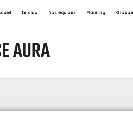
Accueil
cueil
Le club
Nos équipes
Planning
Groupe
Le club
Nos équipes
Planning
CE AURA
Groupe Animation
Partenaires
Boutique
Contact