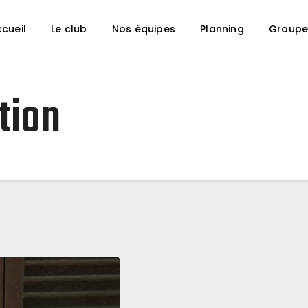
Accueil
cueil
Le club
Nos équipes
Planning
Groupe
Le club
Nos équipes
Planning
tion
Groupe Animation
Partenaires
Boutique
Contact