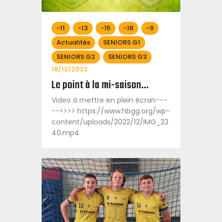
-11
-13
-15
-18
-9
Actualités
SENIORS G1
SENIORS G2
SENIORS G3
18/12/2022
Le point à la mi-saison…
Video à mettre en plein écran---
-->>>> https://www.hbgg.org/wp-
content/uploads/2022/12/IMG_23
40.mp4