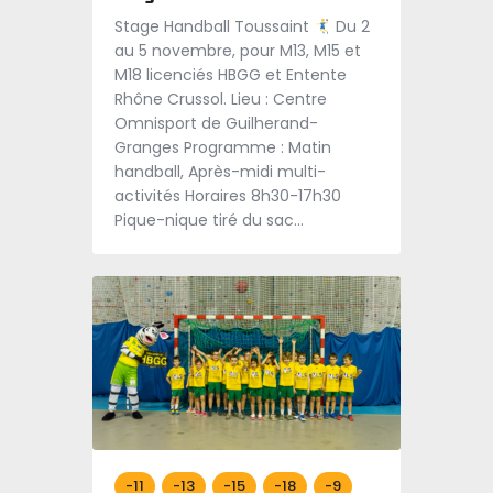
Stage Handball Toussaint
Du 2
au 5 novembre, pour M13, M15 et
M18 licenciés HBGG et Entente
Rhône Crussol. Lieu : Centre
Omnisport de Guilherand-
Granges Programme : Matin
handball, Après-midi multi-
activités Horaires 8h30-17h30
Pique-nique tiré du sac…
-11
-13
-15
-18
-9