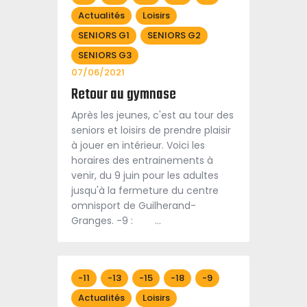
Actualités
Loisirs
SENIORS G1
SENIORS G2
SENIORS G3
07/06/2021
Retour au gymnase
Après les jeunes, c'est au tour des
seniors et loisirs de prendre plaisir
à jouer en intérieur. Voici les
horaires des entrainements à
venir, du 9 juin pour les adultes
jusqu'à la fermeture du centre
omnisport de Guilherand-
Granges. -9 : …
-11
-13
-15
-18
-9
Actualités
Loisirs