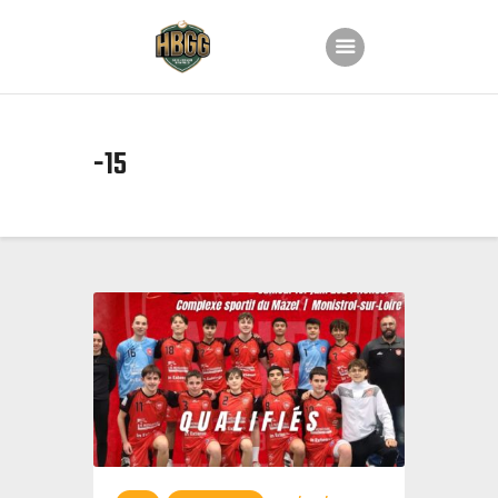
Accueil
-15
Le club
Nos équipes
Planning
Groupe Animation
Partenaires
Boutique
Contact