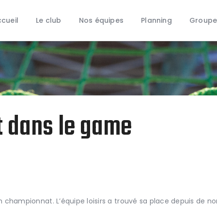
Accueil
cueil
Le club
Nos équipes
Planning
Groupe
Le club
Nos équipes
Planning
Groupe Animation
Partenaires
Boutique
nt dans le game
Contact
en championnat. L’équipe loisirs a trouvé sa place depuis de