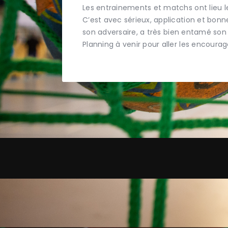
Les entrainements et matchs ont lieu le 
C’est avec sérieux, application et bon
son adversaire, a très bien entamé son
Planning à venir pour aller les encourag