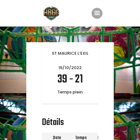
Accueil
Le club
ST MAURICE L’EXIL
Nos équipes
15/10/2022
Planning
39
-
21
Groupe Animation
Temps plein
Partenaires
Boutique
Contact
Détails
Date
Temps
Ligue
Saison
Te