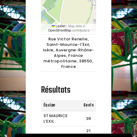
Leaflet
|
Map data ©
OpenStreetMap
contributors
Rue Victor Renelle,
Saint-Maurice-l'Exil,
Isère, Auvergne-Rhône-
Alpes, France
métropolitaine, 38550,
France
Résultats
Équipe
Goals
ST MAURICE
39
L’EXIL
21