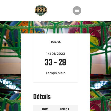
Accueil
Le club
LIVRON
Nos équipes
14/01/2023
Planning
33
-
29
Groupe Animation
Temps plein
Partenaires
Boutique
Contact
Détails
Date
Temps
Ligue
Saison
T