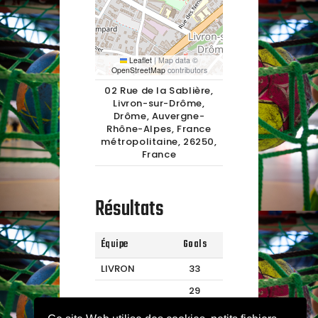
Leaflet
|
Map data ©
OpenStreetMap
contributors
02 Rue de la Sablière,
Livron-sur-Drôme,
Drôme, Auvergne-
Rhône-Alpes, France
métropolitaine, 26250,
France
Résultats
Équipe
Goals
LIVRON
33
29