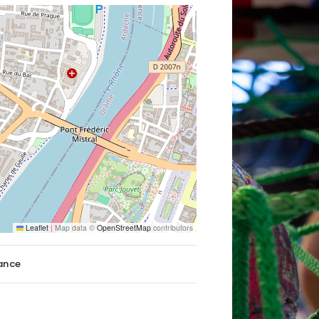
Leaflet
|
Map data ©
OpenStreetMap
contributors
ance