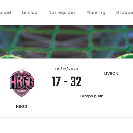
Accueil
cueil
Le club
Nos équipes
Planning
Groupe
Le club
Nos équipes
Planning
Groupe Animation
Partenaires
Boutique
09/12/2023
LIVRON
Contact
17
-
32
Temps plein
HBGG