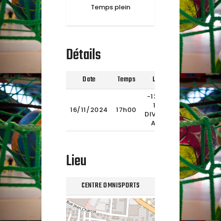
Temps plein
Détails
Date
Temps
Ligue
Saison
Te
-13 ANS
1ERE
2024-
16/11/2024
17h00
DIVISION
2025
AURA
Lieu
CENTRE OMNISPORTS