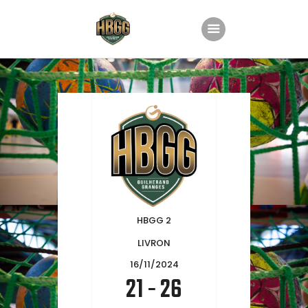
Accueil
Le club
Nos équipes
Planning
Groupe Animation
Partenaires
HBGG 2
Boutique
LIVRON
Contact
16/11/2024
21
-
26