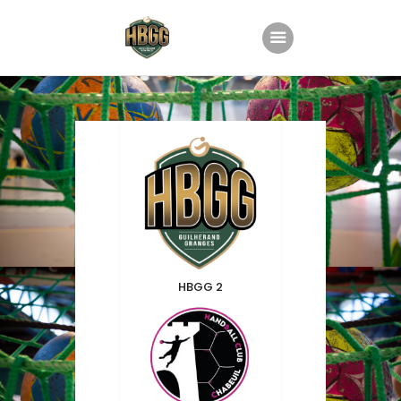
Accueil
Le club
Nos équipes
Planning
Groupe Animation
Partenaires
HBGG 2
Boutique
Contact