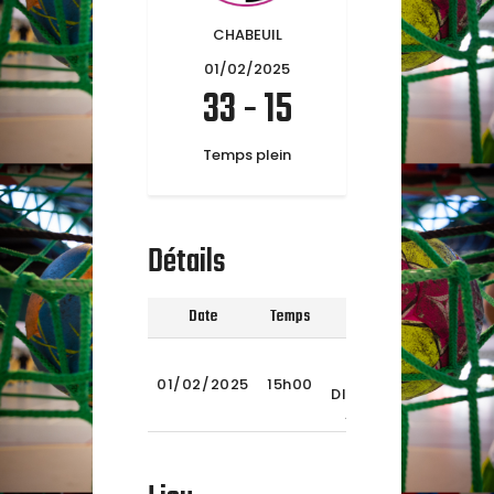
CHABEUIL
01/02/2025
33
-
15
Temps plein
Détails
Date
Temps
Ligue
Saison
T
-15/2
2EME
2024-
01/02/2025
15h00
DIVISION
2025
AURA