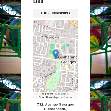
Lieu
CENTRE OMNISPORTS
Leaflet
|
Map data ©
OpenStreetMap
contributors
732, Avenue Georges
Clemenceau,