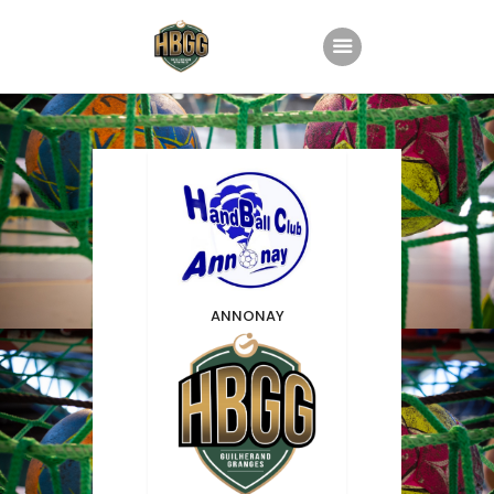
Accueil
Le club
Nos équipes
Planning
Groupe Animation
ANNONAY
Partenaires
Boutique
Contact