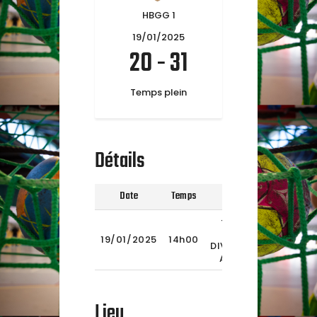
HBGG 1
19/01/2025
20
-
31
Temps plein
Détails
Date
Temps
Ligue
Saison
T
-15/1
1ERE
2024-
19/01/2025
14h00
DIVISION
2025
AURA
Lieu