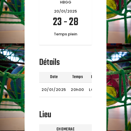
HBGG
20/01/2025
23
-
28
Temps plein
Détails
Date
Temps
Ligue
Saison
Tem
2024-
20/01/2025
20h00
LOISIR
2025
Lieu
CHOMERAC