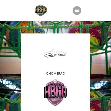
Accueil
Le club
Nos équipes
Planning
Groupe Animation
CHOMERAC
Partenaires
Boutique
Contact